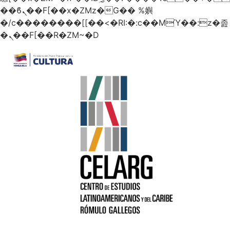
��ϐܢ��F[��x�ZMz�G�� %嬩
�/c��������[[��<�RI:�:c��MΎ��:z�졾
�ܢ��F[��R�ZM~�D