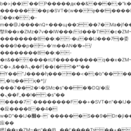
b�>j��)΄��!P�����ԫ��&���;�"k��B
��������p�SVT�(w��ę��!j����
��x�;�-
m��@J����nQ+���պ��כ��7�Ma�jf��J��ͱ4j���Ѳ�
撆R��x�ZMz�7v��IW���/d��ٞ�Тז�c�ZM~�ji�� ߒ��sQz�����Ԡ��DW��3�De�n"��M�+/
��������B��:�-�u��IJ���7j�委
���9��p�=�'m��AN�ޭ�=/
��������B��:�-
�n&������nUf���������q��x�ZM
Ϲ�+,&��Ὰܢ��F[��(�1�*"��
ϒ��"J����ԧ�����<�;�b"�� ���"j����
,�!q�� қ�*]/
���؝�2��7�SMc�s"���ޭ�DQ/�应
�ܢ��F_��!� :�s"��
����7`��������F��+�SVT�n"��IJ�
�应����B ��4�
w�D"��IJ�׭�-`������S��9�Dr�ji��EJ߅��gJ�
应��
矁[��x�ZM~�n"��IB؃��!'����Тѕ��+��(m��IK�ʭ�/|