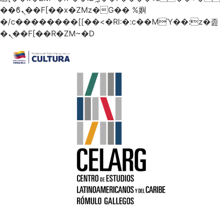
��ϐܢ��F[��x�ZMz�G�� %嬩
�/c��������[[��<�RI:�:c��MΎ��:z�졾
�ܢ��F[��R�ZM~�D