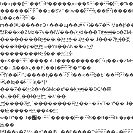
b�>j��)΄��!P�����ԫ��&���;�"k��B
��������p�SVT�(w��ę��!j����
��x�;�-
m��@J����nQ+���պ��כ��7�Ma�jf��J��ͱ4j���Ѳ�
撆R��x�ZMz�7v��IW���/d��ٞ�Тז�c�ZM~�ji�� ߒ��sQz�����Ԡ��DW��3�De�n"��M�+/
��������B��:�-�u��IJ���7j�委
���9��p�=�'m��AN�ޭ�=/
��������B��:�-
�n&������nUf���������q��x�ZM
Ϲ�+,&��Ὰܢ��F[��(�1�*"��
ϒ��"J����ԧ�����<�;�b"�� ���"j����
,�!q�� қ�*]/
���؝�2��7�SMc�s"���ޭ�DQ/�应
�ܢ��F_��!� :�s"��
����7`��������F��+�SVT�n"��IJ�
�应����B ��4�
w�D"��IJ�׭�-`������S��9�Dr�ji��EJ߅��gJ�
应��
矁[��x�ZM~�n"��IB؃��!'����Тѕ��+��(m��IK�ʭ�/|