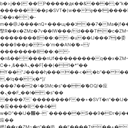
b�>j��)΄��!P�����ԫ��&���;�"k��B
��������p�SVT�(w��ę��!j����
��x�;�-
m��@J����nQ+���պ��כ��7�Ma�jf��J��ͱ4j���Ѳ�
撆R��x�ZMz�7v��IW���/d��ٞ�Тז�c�ZM~�ji�� ߒ��sQz�����Ԡ��DW��3�De�n"��M�+/
��������B��:�-�u��IJ���7j�委
���9��p�=�'m��AN�ޭ�=/
��������B��:�-
�n&������nUf���������q��x�ZM
Ϲ�+,&��Ὰܢ��F[��(�1�*"��
ϒ��"J����ԧ�����<�;�b"�� ���"j����
,�!q�� қ�*]/
���؝�2��7�SMc�s"���ޭ�DQ/�应
�ܢ��F_��!� :�s"��
����7`��������F��+�SVT�n"��IJ�
�应����B ��4�
w�D"��IJ�׭�-`������S��9�Dr�ji��EJ߅��gJ�
应��
矁[��x�ZM~�n"��IB؃��!'����Тѕ��+��(m��IK�ʭ�/|