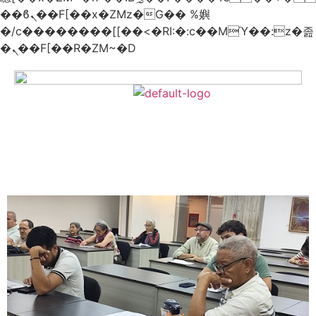
��ϐܢ��F[��x�ZMz�G�� %嬩
�/c��������[[��<�RI:�:c��MΎ��:z�졾
�ܢ��F[��R�ZM~�D