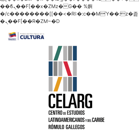
��ϐܢ��F[��x�ZMz�G�� %嬩
�/c��������[[��<�RI:�:c��MΎ��:z�졾
�ܢ��F[��R�ZM~�D