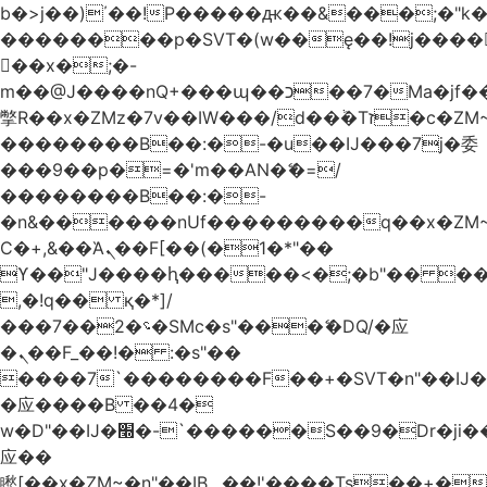
b�>j��)΄��!P�����ԫ��&���;�"k��B
��������p�SVT�(w��ę��!j����
��x�;�-
m��@J����nQ+���պ��כ��7�Ma�jf��J��ͱ4j���Ѳ�
撆R��x�ZMz�7v��IW���/d��ٞ�Тז�c�ZM~�ji�� ߒ��sQz�����Ԡ��DW��3�De�n"��M�+/
��������B��:�-�u��IJ���7j�委
���9��p�=�'m��AN�ޭ�=/
��������B��:�-
�n&������nUf���������q��x�ZM
Ϲ�+,&��Ὰܢ��F[��(�1�*"��
ϒ��"J����ԧ�����<�;�b"�� ���"j����
,�!q�� қ�*]/
���؝�2��7�SMc�s"���ޭ�DQ/�应
�ܢ��F_��!� :�s"��
����7`��������F��+�SVT�n"��IJ�
�应����B ��4�
w�D"��IJ�׭�-`������S��9�Dr�ji��EJ߅��gJ�
应��
矁[��x�ZM~�n"��IB؃��!'����Тѕ��+��(m��IK�ʭ�/|