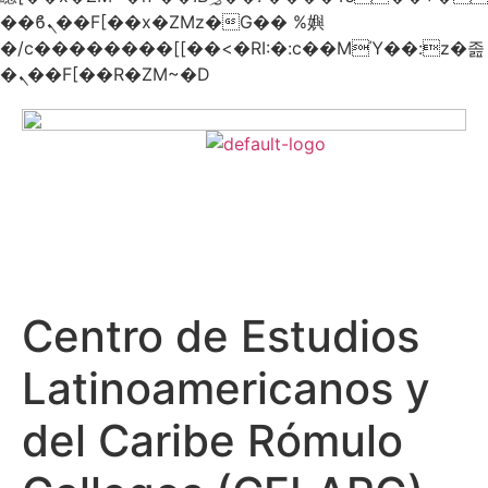
��ϐܢ��F[��x�ZMz�G�� %嬩
�/c��������[[��<�RI:�:c��MΎ��:z�졾
�ܢ��F[��R�ZM~�D
Centro de Estudios
Latinoamericanos y
del Caribe Rómulo