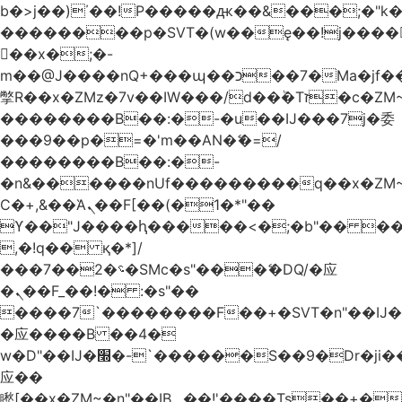
b�>j��)΄��!P�����ԫ��&���;�"k��B
��������p�SVT�(w��ę��!j����
��x�;�-
m��@J����nQ+���պ��כ��7�Ma�jf��J��ͱ4j���Ѳ�
撆R��x�ZMz�7v��IW���/d��ٞ�Тז�c�ZM~�ji�� ߒ��sQz�����Ԡ��DW��3�De�n"��M�+/
��������B��:�-�u��IJ���7j�委
���9��p�=�'m��AN�ޭ�=/
��������B��:�-
�n&������nUf���������q��x�ZM
Ϲ�+,&��Ὰܢ��F[��(�1�*"��
ϒ��"J����ԧ�����<�;�b"�� ���"j����
,�!q�� қ�*]/
���؝�2��7�SMc�s"���ޭ�DQ/�应
�ܢ��F_��!� :�s"��
����7`��������F��+�SVT�n"��IJ�
�应����B ��4�
w�D"��IJ�׭�-`������S��9�Dr�ji��EJ߅��gJ�
应��
矁[��x�ZM~�n"��IB؃��!'����Тѕ��+��(m��IK�ʭ�/|