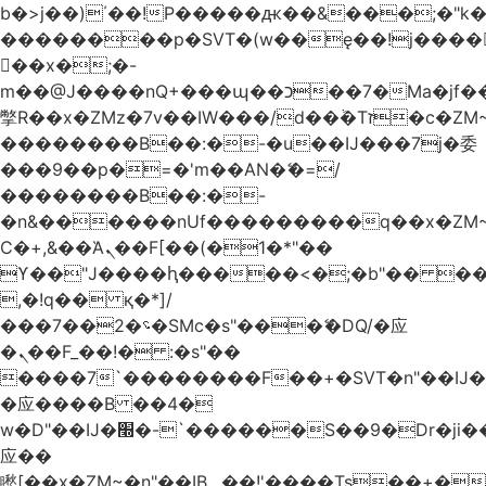
b�>j��)΄��!P�����ԫ��&���;�"k��B
��������p�SVT�(w��ę��!j����
��x�;�-
m��@J����nQ+���պ��כ��7�Ma�jf��J��ͱ4j���Ѳ�
撆R��x�ZMz�7v��IW���/d��ٞ�Тז�c�ZM~�ji�� ߒ��sQz�����Ԡ��DW��3�De�n"��M�+/
��������B��:�-�u��IJ���7j�委
���9��p�=�'m��AN�ޭ�=/
��������B��:�-
�n&������nUf���������q��x�ZM
Ϲ�+,&��Ὰܢ��F[��(�1�*"��
ϒ��"J����ԧ�����<�;�b"�� ���"j����
,�!q�� қ�*]/
���؝�2��7�SMc�s"���ޭ�DQ/�应
�ܢ��F_��!� :�s"��
����7`��������F��+�SVT�n"��IJ�
�应����B ��4�
w�D"��IJ�׭�-`������S��9�Dr�ji��EJ߅��gJ�
应��
矁[��x�ZM~�n"��IB؃��!'����Тѕ��+��(m��IK�ʭ�/|