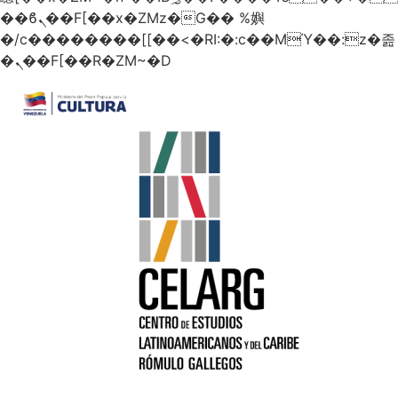
��ϐܢ��F[��x�ZMz�G�� %嬩
�/c��������[[��<�RI:�:c��MΎ��:z�졾
�ܢ��F[��R�ZM~�D