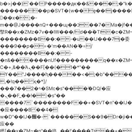
b�>j��)΄��!P�����ԫ��&���;�"k��B
��������p�SVT�(w��ę��!j����
��x�;�-
m��@J����nQ+���պ��כ��7�Ma�jf��J��ͱ4j���Ѳ�
撆R��x�ZMz�7v��IW���/d��ٞ�Тז�c�ZM~�ji�� ߒ��sQz�����Ԡ��DW��3�De�n"��M�+/
��������B��:�-�u��IJ���7j�委
���9��p�=�'m��AN�ޭ�=/
��������B��:�-
�n&������nUf���������q��x�ZM
Ϲ�+,&��Ὰܢ��F[��(�1�*"��
ϒ��"J����ԧ�����<�;�b"�� ���"j����
,�!q�� қ�*]/
���؝�2��7�SMc�s"���ޭ�DQ/�应
�ܢ��F_��!� :�s"��
����7`��������F��+�SVT�n"��IJ�
�应����B ��4�
w�D"��IJ�׭�-`������S��9�Dr�ji��EJ߅��gJ�
应��
矁[��x�ZM~�n"��IB؃��!'����Тѕ��+��(m��IK�ʭ�/|