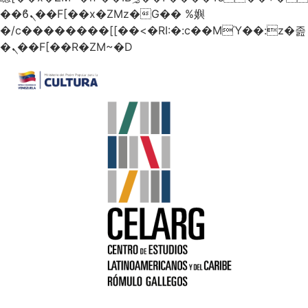
��ϐܢ��F[��x�ZMz�G�� %嬩
�/c��������[[��<�RI:�:c��MΎ��:z�졾
�ܢ��F[��R�ZM~�D