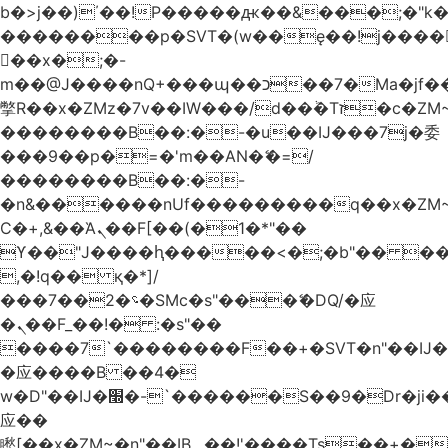
b�>j��)΄��!P�����ԫ��&���;�"k��B
��������p�SVT�(w��ę��!j����
��x�;�-
m��@J����nQ+���պ��כ��7�Ma�jf��J��ͱ4j���Ѳ�
撆R��x�ZMz�7v��IW���/d��ٞ�Тז�c�ZM~�ji�� ߒ��sQz�����Ԡ��DW��3�De�n"��M�+/
��������B��:�-�u��IJ���7j�委
���9��p�=�'m��AN�ޭ�=/
��������B��:�-
�n&������nUf���������q��x�ZM
Ϲ�+,&��Ὰܢ��F[��(�1�*"��
ϒ��"J����ԧ�����<�;�b"�� ���"j����
,�!q�� қ�*]/
���؝�2��7�SMc�s"���ޭ�DQ/�应
�ܢ��F_��!� :�s"��
����7`��������F��+�SVT�n"��IJ�
�应����B ��4�
w�D"��IJ�׭�-`������S��9�Dr�ji��EJ߅��gJ�
应��
矁[��x�ZM~�n"��IB؃��!'����Тѕ��+��(m��IK�ʭ�/|