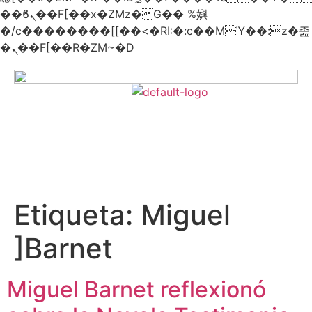
��ϐܢ��F[��x�ZMz�G�� %嬩
�/c��������[[��<�RI:�:c��MΎ��:z�졾
�ܢ��F[��R�ZM~�D
Etiqueta:
Miguel
]Barnet
Miguel Barnet reflexionó