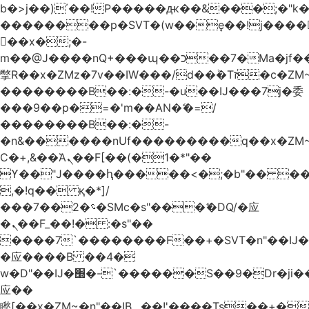
b�>j��)΄��!P�����ԫ��&���;�"k��B
��������p�SVT�(w��ę��!j����
��x�;�-
m��@J����nQ+���պ��כ��7�Ma�jf��J��ͱ4j���Ѳ�
撆R��x�ZMz�7v��IW���/d��ٞ�Тז�c�ZM~�ji�� ߒ��sQz�����Ԡ��DW��3�De�n"��M�+/
��������B��:�-�u��IJ���7j�委
���9��p�=�'m��AN�ޭ�=/
��������B��:�-
�n&������nUf���������q��x�ZM
Ϲ�+,&��Ὰܢ��F[��(�1�*"��
ϒ��"J����ԧ�����<�;�b"�� ���"j����
,�!q�� қ�*]/
���؝�2��7�SMc�s"���ޭ�DQ/�应
�ܢ��F_��!� :�s"��
����7`��������F��+�SVT�n"��IJ�
�应����B ��4�
w�D"��IJ�׭�-`������S��9�Dr�ji��EJ߅��gJ�
应��
矁[��x�ZM~�n"��IB؃��!'����Тѕ��+��(m��IK�ʭ�/|