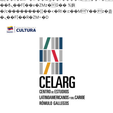
��ϐܢ��F[��x�ZMz�G�� %嬩
�/c��������[[��<�RI:�:c��MΎ��:z�졾
�ܢ��F[��R�ZM~�D