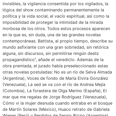
invisibles, la vigilancia consentida por los vigilados, la
lógica del show contaminando permanentemente la
política y la vida social, el vacío espiritual, así como la
imposibilidad de proteger la intimidad de la mirada
morbosa de los otros. Todos estos procesos aparecen
en la que es, sin duda, una de las grandes novelas
contemporáneas. Battista, al propio tiempo, describe su
mundo asfixiante con una gran sobriedad, sin retórica
alguna, sin discursos, sin permitirse ningún desliz
propagandístico”, añade el veredicto. Además de la
obra premiada, el jurado había preseleccionado estas
otras novelas postuladas: No es un río de Selva Almada
(Argentina), Voces de fondo de María Elvira González
(Venezuela), La sed se va con el río de Andrea Mejía
(Colombia), La forastera de Olga Merino (España), El
mar que me regalas de Jorge Rodríguez (Venezuela),
Cómo vi la mujer desnuda cuando entraba en el bosque
de Martín Solares (México), Huaco retrato de Gabriela
Wiener (Perú) y Perdidos de Sergio Bizzio (Argentina).