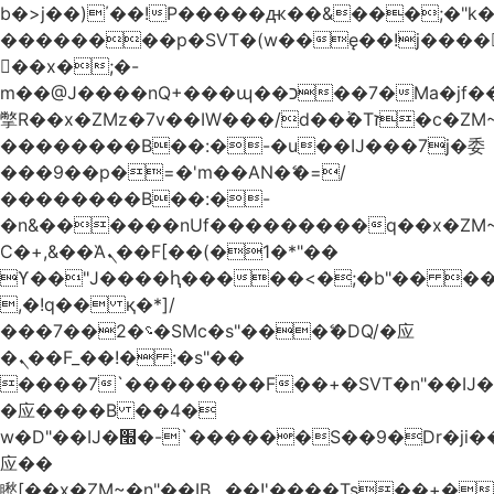
b�>j��)΄��!P�����ԫ��&���;�"k��B
��������p�SVT�(w��ę��!j����
��x�;�-
m��@J����nQ+���պ��כ��7�Ma�jf��J��ͱ4j���Ѳ�
撆R��x�ZMz�7v��IW���/d��ٞ�Тז�c�ZM~�ji�� ߒ��sQz�����Ԡ��DW��3�De�n"��M�+/
��������B��:�-�u��IJ���7j�委
���9��p�=�'m��AN�ޭ�=/
��������B��:�-
�n&������nUf���������q��x�ZM
Ϲ�+,&��Ὰܢ��F[��(�1�*"��
ϒ��"J����ԧ�����<�;�b"�� ���"j����
,�!q�� қ�*]/
���؝�2��7�SMc�s"���ޭ�DQ/�应
�ܢ��F_��!� :�s"��
����7`��������F��+�SVT�n"��IJ�
�应����B ��4�
w�D"��IJ�׭�-`������S��9�Dr�ji��EJ߅��gJ�
应��
矁[��x�ZM~�n"��IB؃��!'����Тѕ��+��(m��IK�ʭ�/|