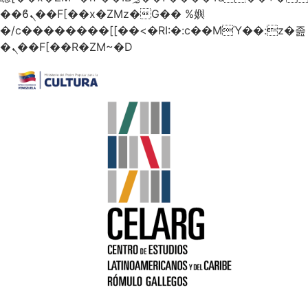
��ϐܢ��F[��x�ZMz�G�� %嬩
�/c��������[[��<�RI:�:c��MΎ��:z�졾
�ܢ��F[��R�ZM~�D