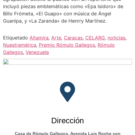
incluyó piezas emblemáticas como «Epa Isidoro» de
Billo Frómeta, «El Guapo» con música de Ángel
Guanipa, y «La Zaranda» de Henrry Martínez.
Etiquetado
Altamira
,
Arte
,
Caracas
,
CELARG
,
noticias
,
Nuestramérica
,
Premio Rómulo Gallegos
,
Rómulo
Gallegos
,
Venezuela
Dirección
Casa de Rómulo Gallegos. Avenida Luis Roche con