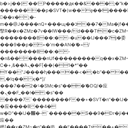
b�>j��)΄��!P�����ԫ��&���;�"k��B
��������p�SVT�(w��ę��!j����
��x�;�-
m��@J����nQ+���պ��כ��7�Ma�jf��J��ͱ4j���Ѳ�
撆R��x�ZMz�7v��IW���/d��ٞ�Тז�c�ZM~�ji�� ߒ��sQz�����Ԡ��DW��3�De�n"��M�+/
��������B��:�-�u��IJ���7j�委
���9��p�=�'m��AN�ޭ�=/
��������B��:�-
�n&������nUf���������q��x�ZM
Ϲ�+,&��Ὰܢ��F[��(�1�*"��
ϒ��"J����ԧ�����<�;�b"�� ���"j����
,�!q�� қ�*]/
���؝�2��7�SMc�s"���ޭ�DQ/�应
�ܢ��F_��!� :�s"��
����7`��������F��+�SVT�n"��IJ�
�应����B ��4�
w�D"��IJ�׭�-`������S��9�Dr�ji��EJ߅��gJ�
应��
矁[��x�ZM~�n"��IB؃��!'����Тѕ��+��(m��IK�ʭ�/|