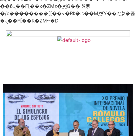
��ϐܢ��F[��x�ZMz�G�� %嬩
�/c��������[[��<�RI:�:c��MΎ��:z�졾
�ܢ��F[��R�ZM~�D