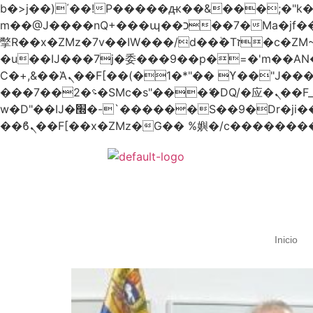
b�>j��)΄��!P�����ԫ��&���;�"k��B�޶�}��������p�SVT�(w��ę��!j������
m��@J����nQ+���պ��כ��7�Ma�jf��J��ͱ4j���Ѳ�
撆R��x�ZMz�7v��IW���/d��ٞ�Тז�c�ZM~�ji�� ߒ��sQz�����Ԡ��DW��3�De�n"��M�+/��������B��:�-
�u��IJ���7j�委���9��p�=�'m��
Ϲ�+,&��Ὰܢ��F[��(�1�*"�� ϒ��"J����ԧ�����<�;�b"�� ���"j�����ܢ��F[��x� ,�!q�� қ�*]/
���؝�2��7�SMc�s"���ޭ�DQ/�应�ܢ��F_��!� :�s"�� ����7`��������F��+�SVT�n"��IJ����nQ/�应����B ��4�
w�D"��IJ�׭�-`������S��9�Dr�ji��EJ߅��gJ�应��矁[��x�ZM~�n"��IB؃��!'����Тѕ��+��(m��IK�ʭ�/|
Inicio