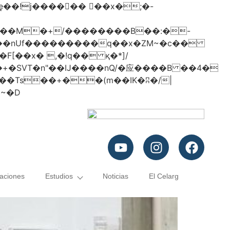
���nUf���������q��x�ZM~�
c��
�졾�ܢ��F[��R�ZM~�D
caciones
Estudios
Noticias
El Celarg