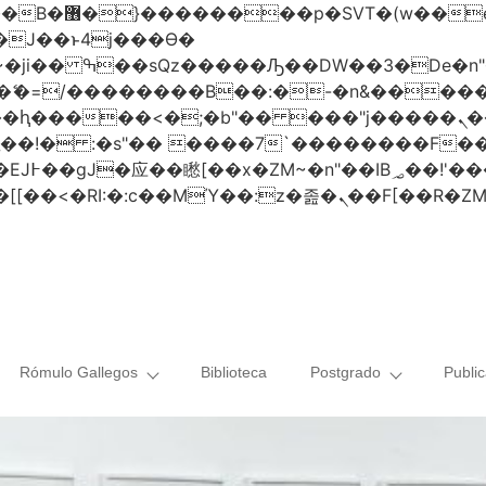
 ��x�;�-
AN�ޭ�=/��������B��:�-�n&���
��ϐܢ��F[��x�ZMz�G�� %嬩�/c��������[[��<�RI:�:c��MΎ��:z
Rómulo Gallegos
Biblioteca
Postgrado
Publi