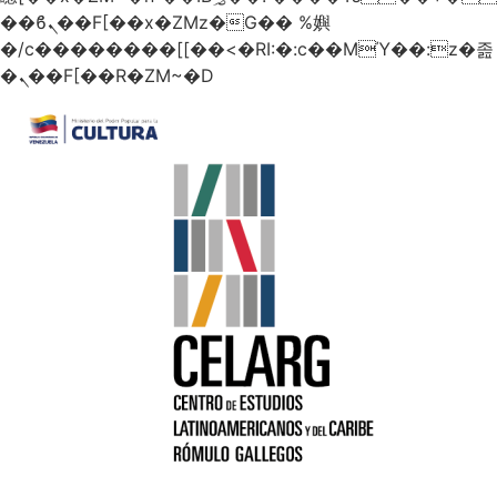
��ϐܢ��F[��x�ZMz�G�� %嬩
�/c��������[[��<�RI:�:c��MΎ��:z�졾
�ܢ��F[��R�ZM~�D