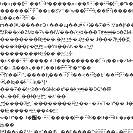
b�>j��)΄��!P�����ԫ��&���;�"k��B
��������p�SVT�(w��ę��!j����
��x�;�-
m��@J����nQ+���պ��כ��7�Ma�jf��J��ͱ4j���Ѳ�
撆R��x�ZMz�7v��IW���/d��ٞ�Тז�c�ZM~�ji�� ߒ��sQz�����Ԡ��DW��3�De�n"��M�+/
��������B��:�-�u��IJ���7j�委
���9��p�=�'m��AN�ޭ�=/
��������B��:�-
�n&������nUf���������q��x�ZM
Ϲ�+,&��Ὰܢ��F[��(�1�*"��
ϒ��"J����ԧ�����<�;�b"�� ���"j����
,�!q�� қ�*]/
���؝�2��7�SMc�s"���ޭ�DQ/�应
�ܢ��F_��!� :�s"��
����7`��������F��+�SVT�n"��IJ�
�应����B ��4�
w�D"��IJ�׭�-`������S��9�Dr�ji��EJ߅��gJ�
应��
矁[��x�ZM~�n"��IB؃��!'����Тѕ��+��(m��IK�ʭ�/|