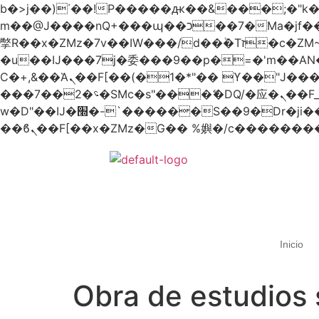
b�>j��)΄��!P�����ԫ��&���;�"k��B�޶�}��������p�SVT�(w��ę��!j������
m��@J����nQ+���պ��כ��7�Ma�jf��J��ͱ4j���Ѳ�
撆R��x�ZMz�7v��IW���/d��ٞ�Тז�c�ZM~�ji�� ߒ��sQz�����Ԡ��DW��3�De�n"��M�+/��������B��:�-
�u��IJ���7j�委���9��p�=�'m��
Ϲ�+,&��Ὰܢ��F[��(�1�*"�� ϒ��"J����ԧ�����<�;�b"�� ���"j�����ܢ��F[��x� ,�!q�� қ�*]/
���؝�2��7�SMc�s"���ޭ�DQ/�应�ܢ��F_��!� :�s"�� ����7`��������F��+�SVT�n"��IJ����nQ/�应����B ��4�
w�D"��IJ�׭�-`������S��9�Dr�ji��EJ߅��gJ�应��矁[��x�ZM~�n"��IB؃��!'����Тѕ��+��(m��IK�ʭ�/|
Inicio
Obra de estudios 