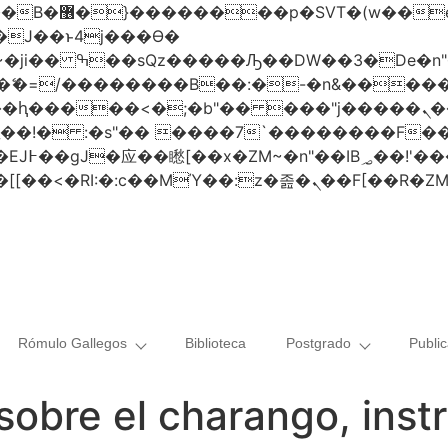
 ��x�;�-
AN�ޭ�=/��������B��:�-�n&���
��ϐܢ��F[��x�ZMz�G�� %嬩�/c��������[[��<�RI:�:c��MΎ��:z
Rómulo Gallegos
Biblioteca
Postgrado
Publi
sobre el charango, ins