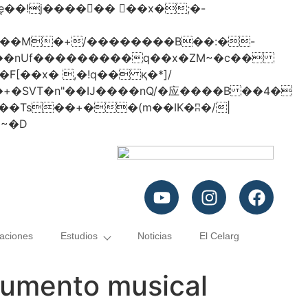
���nUf���������q��x�ZM~�
c��
�졾�ܢ��F[��R�ZM~�D
caciones
Estudios
Noticias
El Celarg
trumento musical