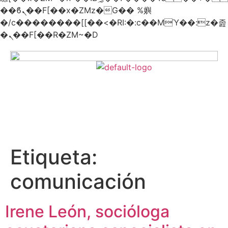
��ϐܢ��F[��x�ZMz�G�� %嬩
�/c��������[[��<�RI:�:c��MΎ��:z�졾
�ܢ��F[��R�ZM~�D
Etiqueta:
comunicación
Irene León, socióloga