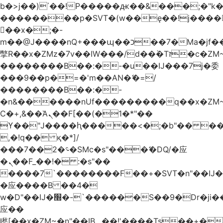
b�>j��)΄��!P�����ԫ��&���;�"k��B
��������p�SVT�(w��ę��!j����
��x�;�-
m��@J����nQ+���պ��כ��7�Ma�jf��J��ͱ4j���Ѳ�
撆R��x�ZMz�7v��IW���/d��ٞ�Тז�c�ZM~�ji�� ߒ��sQz�����Ԡ��DW��3�De�n"��M�+/
��������B��:�-�u��IJ���7j�委
���9��p�=�'m��AN�ޭ�=/
��������B��:�-
�n&������nUf���������q��x�ZM
Ϲ�+,&��Ὰܢ��F[��(�1�*"��
ϒ��"J����ԧ�����<�;�b"�� ���"j����
,�!q�� қ�*]/
���؝�2��7�SMc�s"���ޭ�DQ/�应
�ܢ��F_��!� :�s"��
����7`��������F��+�SVT�n"��IJ�
�应����B ��4�
w�D"��IJ�׭�-`������S��9�Dr�ji��EJ߅��gJ�
应��
矁[��x�ZM~�n"��IB؃��!'����Тѕ��+��(m��IK�ʭ�/|