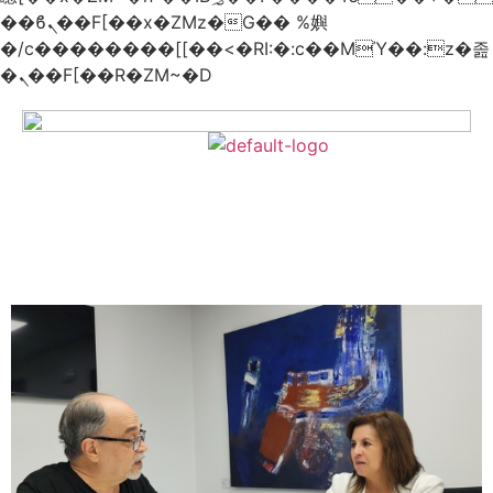
��ϐܢ��F[��x�ZMz�G�� %嬩
�/c��������[[��<�RI:�:c��MΎ��:z�졾
�ܢ��F[��R�ZM~�D