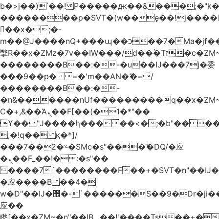
b�>j��)΄��!P�����ԫ��&���;�"k��B
��������p�SVT�(w��ę��!j����
��x�;�-
m��@J����nQ+���պ��כ��7�Ma�jf��J��ͱ4j���Ѳ�
撆R��x�ZMz�7v��IW���/d��ٞ�Тז�c�ZM~�ji�� ߒ��sQz�����Ԡ��DW��3�De�n"��M�+/
��������B��:�-�u��IJ���7j�委
���9��p�=�'m��AN�ޭ�=/
��������B��:�-
�n&������nUf���������q��x�ZM
Ϲ�+,&��Ὰܢ��F[��(�1�*"��
ϒ��"J����ԧ�����<�;�b"�� ���"j����
,�!q�� қ�*]/
���؝�2��7�SMc�s"���ޭ�DQ/�应
�ܢ��F_��!� :�s"��
����7`��������F��+�SVT�n"��IJ�
�应����B ��4�
w�D"��IJ�׭�-`������S��9�Dr�ji��EJ߅��gJ�
应��
矁[��x�ZM~�n"��IB؃��!'����Тѕ��+��(m��IK�ʭ�/|