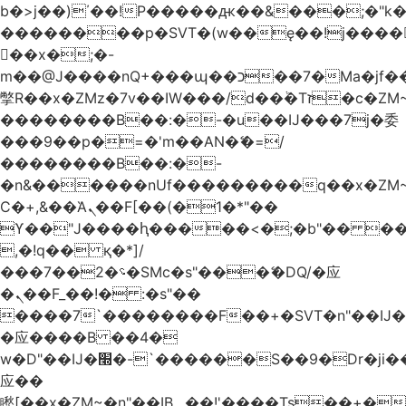
b�>j��)΄��!P�����ԫ��&���;�"k��B
��������p�SVT�(w��ę��!j����
��x�;�-
m��@J����nQ+���պ��כ��7�Ma�jf��J��ͱ4j���Ѳ�
撆R��x�ZMz�7v��IW���/d��ٞ�Тז�c�ZM~�ji�� ߒ��sQz�����Ԡ��DW��3�De�n"��M�+/
��������B��:�-�u��IJ���7j�委
���9��p�=�'m��AN�ޭ�=/
��������B��:�-
�n&������nUf���������q��x�ZM
Ϲ�+,&��Ὰܢ��F[��(�1�*"��
ϒ��"J����ԧ�����<�;�b"�� ���"j����
,�!q�� қ�*]/
���؝�2��7�SMc�s"���ޭ�DQ/�应
�ܢ��F_��!� :�s"��
����7`��������F��+�SVT�n"��IJ�
�应����B ��4�
w�D"��IJ�׭�-`������S��9�Dr�ji��EJ߅��gJ�
应��
矁[��x�ZM~�n"��IB؃��!'����Тѕ��+��(m��IK�ʭ�/|