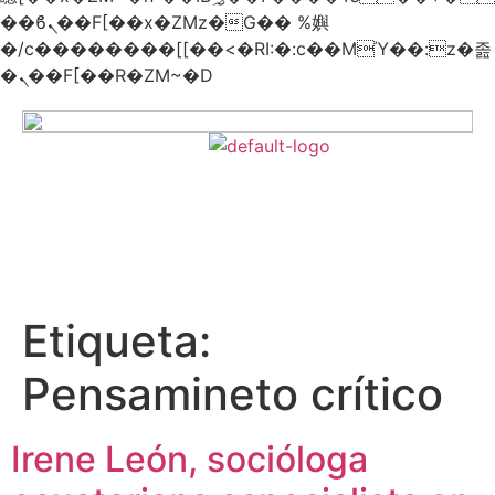
��ϐܢ��F[��x�ZMz�G�� %嬩
�/c��������[[��<�RI:�:c��MΎ��:z�졾
�ܢ��F[��R�ZM~�D
Etiqueta:
Pensamineto crítico
Irene León, socióloga