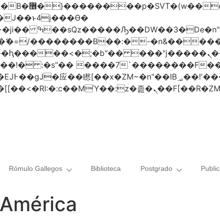
 ��x�;�-
AN�ޭ�=/��������B��:�-�n&���
��ϐܢ��F[��x�ZMz�G�� %嬩�/c��������[[��<�RI:�:c��MΎ��:z
Rómulo Gallegos
Biblioteca
Postgrado
Publi
 América