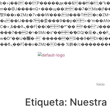
b�>j��)΄��!P�����ԫ��&���;�"k��B�޶�}��������p�SVT�(w��ę��!j������
m��@J����nQ+���պ��כ��7�Ma�jf��J��ͱ4j���Ѳ�
撆R��x�ZMz�7v��IW���/d��ٞ�Тז�c�ZM~�ji�� ߒ��sQz�����Ԡ��DW��3�De�n"��M�+/��������B��:�-
�u��IJ���7j�委���9��p�=�'m��
Ϲ�+,&��Ὰܢ��F[��(�1�*"�� ϒ��"J����ԧ�����<�;�b"�� ���"j�����ܢ��F[��x� ,�!q�� қ�*]/
���؝�2��7�SMc�s"���ޭ�DQ/�应�ܢ��F_��!� :�s"�� ����7`��������F��+�SVT�n"��IJ����nQ/�应����B ��4�
w�D"��IJ�׭�-`������S��9�Dr�ji��EJ߅��gJ�应��矁[��x�ZM~�n"��IB؃��!'����Тѕ��+��(m��IK�ʭ�/|
Inicio
Etiqueta:
Nuestra