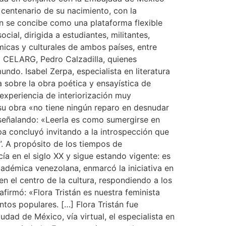
 centenario de su nacimiento, con la
án se concibe como una plataforma flexible
cial, dirigida a estudiantes, militantes,
micas y culturales de ambos países, entre
l CELARG, Pedro Calzadilla, quienes
ndo. Isabel Zerpa, especialista en literatura
 sobre la obra poética y ensayística de
 experiencia de interiorización muy
 su obra «no tiene ningún reparo en desnudar
 señalando: «Leerla es como sumergirse en
pa concluyó invitando a la introspección que
”. A propósito de los tiempos de
a en el siglo XX y sigue estando vigente: es
académica venezolana, enmarcó la iniciativa en
n el centro de la cultura, respondiendo a los
firmó: «Flora Tristán es nuestra feminista
os populares. […] Flora Tristán fue
ad de México, vía virtual, el especialista en