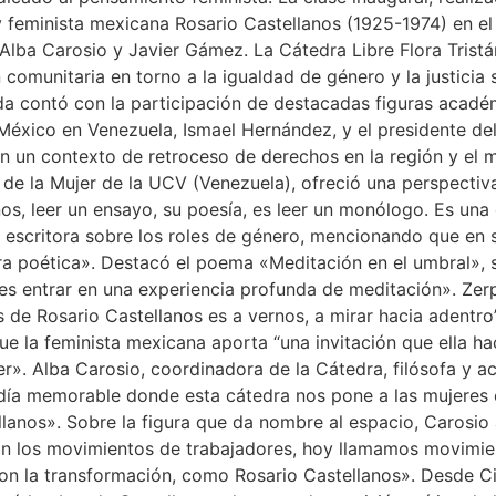
y feminista mexicana Rosario Castellanos (1925-1974) en el
, Alba Carosio y Javier Gámez. La Cátedra Libre Flora Trist
comunitaria en torno a la igualdad de género y la justicia so
ada contó con la participación de destacadas figuras acadé
 México en Venezuela, Ismael Hernández, y el presidente de
n un contexto de retroceso de derechos en la región y el mu
 de la Mujer de la UCV (Venezuela), ofreció una perspectiva
nos, leer un ensayo, su poesía, es leer un monólogo. Es una
a escritora sobre los roles de género, mencionando que en
bra poética». Destacó el poema «Meditación en el umbral»,
 es entrar en una experiencia profunda de meditación». Zer
 de Rosario Castellanos es a vernos, a mirar hacia adentro
 la feminista mexicana aporta “una invitación que ella hací
er». Alba Carosio, coordinadora de la Cátedra, filósofa y 
 día memorable donde esta cátedra nos pone a las mujeres e
anos». Sobre la figura que da nombre al espacio, Carosio a
 los movimientos de trabajadores, hoy llamamos movimient
 la transformación, como Rosario Castellanos». Desde Ciud