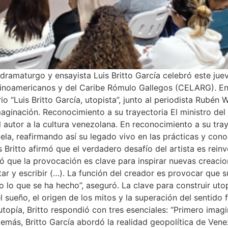
 dramaturgo y ensayista Luis Britto García celebró este jue
tinoamericanos y del Caribe Rómulo Gallegos (CELARG). En 
io “Luis Britto García, utopista”, junto al periodista Rubén
imaginación. Reconocimiento a su trayectoria El ministro del
l autor a la cultura venezolana. En reconocimiento a su tray
la, reafirmando así su legado vivo en las prácticas y conoc
 Britto afirmó que el verdadero desafío del artista es rein
ó que la provocación es clave para inspirar nuevas creacio
intar y escribir (…). La función del creador es provocar qu
o lo que se ha hecho”, aseguró. La clave para construir utop
el sueño, el origen de los mitos y la superación del sentido
utopía, Britto respondió con tres esenciales: “Primero ima
emás, Britto García abordó la realidad geopolítica de Vene