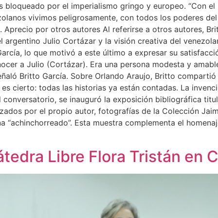
aís bloqueado por el imperialismo gringo y europeo. “Con el b
zolanos vivimos peligrosamente, con todos los poderes del
. Aprecio por otros autores Al referirse a otros autores, B
 argentino Julio Cortázar y la visión creativa del venezol
García, lo que motivó a este último a expresar su satisfacc
nocer a Julio (Cortázar). Era una persona modesta y amabl
 señaló Britto García. Sobre Orlando Araujo, Britto comparti
 es cierto: todas las historias ya están contadas. La invenc
 conversatorio, se inauguró la exposición bibliográfica titul
ealizados por el propio autor, fotografías de la Colección J
na “achinchorreado”. Esta muestra complementa el homenaje 
edra Libre Flora Tristán en 