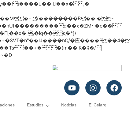
���nUf���������q��x�ZM~�
c��
�졾�ܢ��F[��R�ZM~�D
caciones
Estudios
Noticias
El Celarg