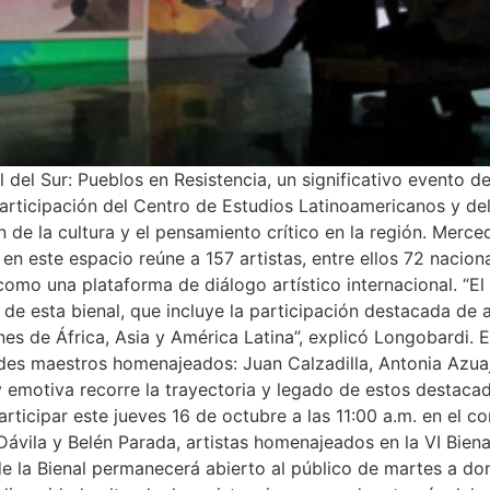
 del Sur: Pueblos en Resistencia, un significativo evento de
articipación del Centro de Estudios Latinoamericanos y de
de la cultura y el pensamiento crítico en la región. Merc
 en este espacio reúne a 157 artistas, entre ellos 72 nacio
o una plataforma de diálogo artístico internacional. “El én
l de esta bienal, que incluye la participación destacada de a
s de África, Asia y América Latina”, explicó Longobardi. El
es maestros homenajeados: Juan Calzadilla, Antonia Azuaj
y emotiva recorre la trayectoria y legado de estos destaca
 participar este jueves 16 de octubre a las 11:00 a.m. en el 
ávila y Belén Parada, artistas homenajeados en la VI Bienal 
e la Bienal permanecerá abierto al público de martes a dom