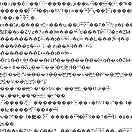
b�>j��)΄��!P�����ԫ��&���;�"k��B
��������p�SVT�(w��ę��!j����
��x�;�-
m��@J����nQ+���պ��כ��7�Ma�jf��J��ͱ4j���Ѳ�
撆R��x�ZMz�7v��IW���/d��ٞ�Тז�c�ZM~�ji�� ߒ��sQz�����Ԡ��DW��3�De�n"��M�+/
��������B��:�-�u��IJ���7j�委
���9��p�=�'m��AN�ޭ�=/
��������B��:�-
�n&������nUf���������q��x�ZM
Ϲ�+,&��Ὰܢ��F[��(�1�*"��
ϒ��"J����ԧ�����<�;�b"�� ���"j����
,�!q�� қ�*]/
���؝�2��7�SMc�s"���ޭ�DQ/�应
�ܢ��F_��!� :�s"��
����7`��������F��+�SVT�n"��IJ�
�应����B ��4�
w�D"��IJ�׭�-`������S��9�Dr�ji��EJ߅��gJ�
应��
矁[��x�ZM~�n"��IB؃��!'����Тѕ��+��(m��IK�ʭ�/|