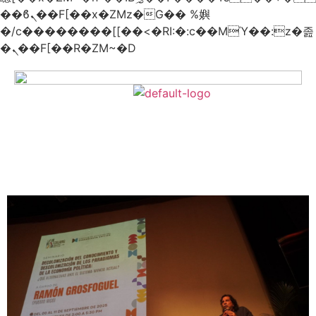
��ϐܢ��F[��x�ZMz�G�� %嬩
�/c��������[[��<�RI:�:c��MΎ��:z�졾
�ܢ��F[��R�ZM~�D