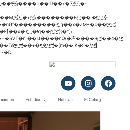
���nUf���������q��x�ZM~�
c��
�졾�ܢ��F[��R�ZM~�D
caciones
Estudios
Noticias
El Celarg