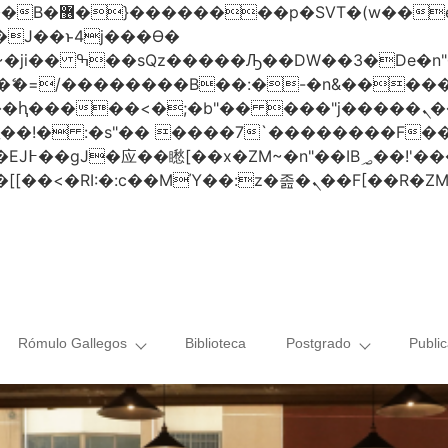
 ��x�;�-
AN�ޭ�=/��������B��:�-�n&���
��ϐܢ��F[��x�ZMz�G�� %嬩�/c��������[[��<�RI:�:c��MΎ��:z
Rómulo Gallegos
Biblioteca
Postgrado
Publi