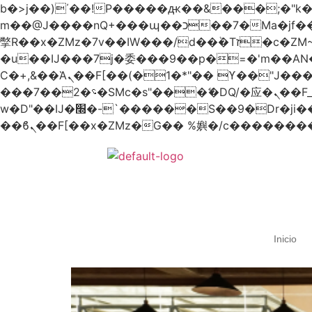
b�>j��)΄��!P�����ԫ��&���;�"k��B�޶�}��������p�SVT�(w��ę��!j������
m��@J����nQ+���պ��כ��7�Ma�jf��J��ͱ4j���Ѳ�
撆R��x�ZMz�7v��IW���/d��ٞ�Тז�c�ZM~�ji�� ߒ��sQz�����Ԡ��DW��3�De�n"��M�+/��������B��:�-
�u��IJ���7j�委���9��p�=�'m��
Ϲ�+,&��Ὰܢ��F[��(�1�*"�� ϒ��"J����ԧ�����<�;�b"�� ���"j�����ܢ��F[��x� ,�!q�� қ�*]/
���؝�2��7�SMc�s"���ޭ�DQ/�应�ܢ��F_��!� :�s"�� ����7`��������F��+�SVT�n"��IJ����nQ/�应����B ��4�
w�D"��IJ�׭�-`������S��9�Dr�ji��EJ߅��gJ�应��矁[��x�ZM~�n"��IB؃��!'����Тѕ��+��(m��IK�ʭ�/|
Inicio