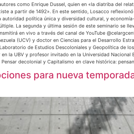
utores como Enrique Dussel, quien en «la diatriba del rela
iste a partir de 1492». En este sentido, Losacco reflexion
 autoridad política única y diversidad cultural, y econom
múltiple. La segunda y última sesión de este seminario se ll
ransmitirá en vivo a través del canal de YouTube @celargc
ezuela (UCV) y doctor en Ciencias para el Desarrollo Estra
Laboratorio de Estudios Descoloniales y Geopolítica de lo
or en la UBV y profesor invitado en la Universidad Nacional
os Pensar decolonial y Capitalismo en clave histórica: pensan
ciones para nueva temporada d