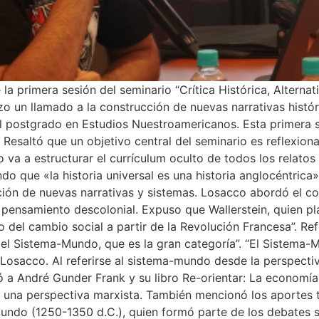
a primera sesión del seminario “Crítica Histórica, Alterna
 un llamado a la construcción de nuevas narrativas históri
el postgrado en Estudios Nuestroamericanos. Esta primera s
saltó que un objetivo central del seminario es reflexionar 
to va a estructurar el currículum oculto de todos los relato
ando que «la historia universal es una historia anglocéntric
ucción de nuevas narrativas y sistemas. Losacco abordó el 
 pensamiento descolonial. Expuso que Wallerstein, quien pl
 del cambio social a partir de la Revolución Francesa”. Refi
el Sistema-Mundo, que es la gran categoría”. “El Sistema-Mu
ó Losacco. Al referirse al sistema-mundo desde la perspecti
ó a André Gunder Frank y su libro Re-orientar: La economía 
e una perspectiva marxista. También mencionó los aportes 
undo (1250-1350 d.C.), quien formó parte de los debates 