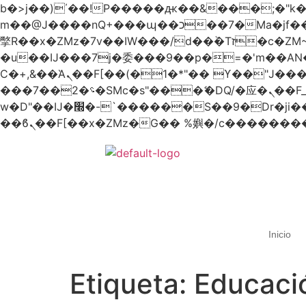
b�>j��)΄��!P�����ԫ��&���;�"k��B�޶�}��������p�SVT�(w��ę��!j������
m��@J����nQ+���պ��כ��7�Ma�jf��J��ͱ4j���Ѳ�
撆R��x�ZMz�7v��IW���/d��ٞ�Тז�c�ZM~�ji�� ߒ��sQz�����Ԡ��DW��3�De�n"��M�+/��������B��:�-
�u��IJ���7j�委���9��p�=�'m��
Ϲ�+,&��Ὰܢ��F[��(�1�*"�� ϒ��"J����ԧ�����<�;�b"�� ���"j�����ܢ��F[��x� ,�!q�� қ�*]/
���؝�2��7�SMc�s"���ޭ�DQ/�应�ܢ��F_��!� :�s"�� ����7`��������F��+�SVT�n"��IJ����nQ/�应����B ��4�
w�D"��IJ�׭�-`������S��9�Dr�ji��EJ߅��gJ�应��矁[��x�ZM~�n"��IB؃��!'����Тѕ��+��(m��IK�ʭ�/|
Inicio
Etiqueta:
Educaci