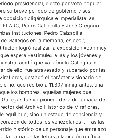
eríodo presidencial, electo por voto popular.
obre su breve período de gobierno y sus
oposición oligárquica e imperialista, así
l CELARG, Pedro Calzadilla y José Gregorio
bas instituciones. Pedro Calzadilla,
de Gallegos en la memoria, es decir,
titución logró realizar la exposición «con muy
que espera «estimule» a las y los jóvenes y
 muestra, acotó que «a Rómulo Gallegos le
sar de ello, fue atravesado y superado por las
iraflores, destacó el carácter visionario de
ierno, que recibió a 11.307 inmigrantes, una
 aquellos hombres, aquellas mujeres que
e Gallegos fue un pionero de la diplomacia de
ector del Archivo Histórico de Miraflores,
 equilibrio, sino un estado de conciencia y
 corazón de todos los venezolanos». Tras las
orrido histórico de un personaje que entrelazó
la patria de las letras a la acción política.