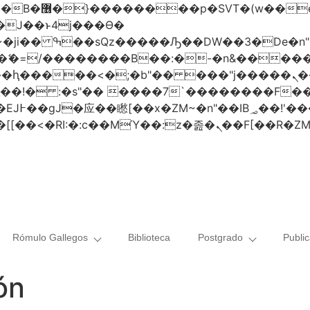
 ��x�;�-
AN�ޭ�=/��������B��:�-�n&���
��ϐܢ��F[��x�ZMz�G�� %嬩�/c��������[[��<�RI:�:c��MΎ��:z
Rómulo Gallegos
Biblioteca
Postgrado
Publi
ón