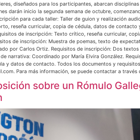
leres, diseñados para los participantes, abarcan disciplinas
siones darán inicio la segunda semana de octubre, comenzan
scripción para cada taller: Taller de guion y realización au
rto, reseña curricular, copia de cédula, datos de contacto y e
itos de inscripción: Texto crítico, reseña curricular, copi
itos de inscripción: Muestra de poemas, texto de expectati
do por Carlos Ortiz. Requisitos de inscripción: Dos textos 
r de narrativa: Coordinado por María Elvira González. Requis
dula y datos de contacto. Todos los documentos y requisitos
.com. Para más información, se puede contactar a través d
ición sobre un Rómulo Galle
n