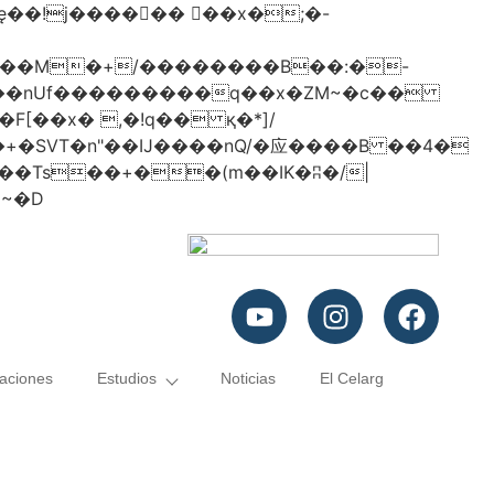
���nUf���������q��x�ZM~�
c��
�졾�ܢ��F[��R�ZM~�D
caciones
Estudios
Noticias
El Celarg