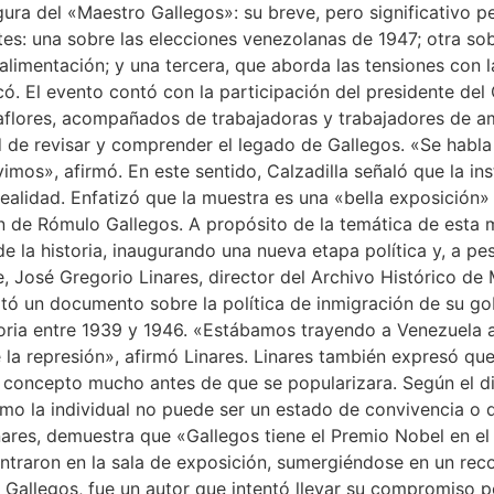
gura del «Maestro Gallegos»: su breve, pero significativo p
rtes: una sobre las elecciones venezolanas de 1947; otra s
limentación; y una tercera, que aborda las tensiones con la 
có. El evento contó con la participación del presidente de
raflores, acompañados de trabajadoras y trabajadores de am
de revisar y comprender el legado de Gallegos. «Se habla 
mos», afirmó. En este sentido, Calzadilla señaló que la ins
lidad. Enfatizó que la muestra es una «bella exposición» 
ión de Rómulo Gallegos. A propósito de la temática de esta
e la historia, inaugurando una nueva etapa política y, a pe
, José Gregorio Linares, director del Archivo Histórico de M
tó un documento sobre la política de inmigración de su gob
ratoria entre 1939 y 1946. «Estábamos trayendo a Venezuela
 la represión», afirmó Linares. Linares también expresó qu
e concepto mucho antes de que se popularizara. Según el dir
mo la individual no puede ser un estado de convivencia o de
nares, demuestra que «Gallegos tiene el Premio Nobel en el
entraron en la sala de exposición, sumergiéndose en un rec
 Gallegos, fue un autor que intentó llevar su compromiso por 