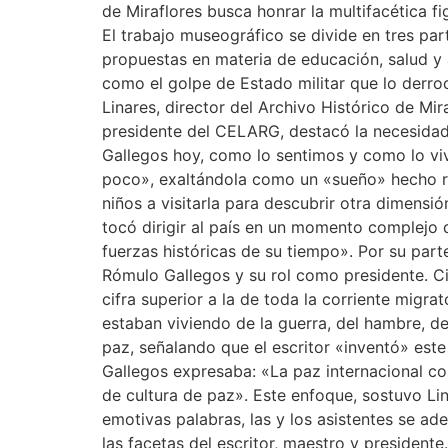
de Miraflores busca honrar la multifacética fi
El trabajo museográfico se divide en tres pa
propuestas en materia de educación, salud y a
como el golpe de Estado militar que lo derro
Linares, director del Archivo Histórico de Mi
presidente del CELARG, destacó la necesidad 
Gallegos hoy, como lo sentimos y como lo vivi
poco», exaltándola como un «sueño» hecho rea
niños a visitarla para descubrir otra dimens
tocó dirigir al país en un momento complejo d
fuerzas históricas de su tiempo». Por su parte
Rómulo Gallegos y su rol como presidente. Ci
cifra superior a la de toda la corriente mig
estaban viviendo de la guerra, del hambre, de
paz, señalando que el escritor «inventó» est
Gallegos expresaba: «La paz internacional co
de cultura de paz». Este enfoque, sostuvo Li
emotivas palabras, las y los asistentes se ad
las facetas del escritor, maestro y presidente.