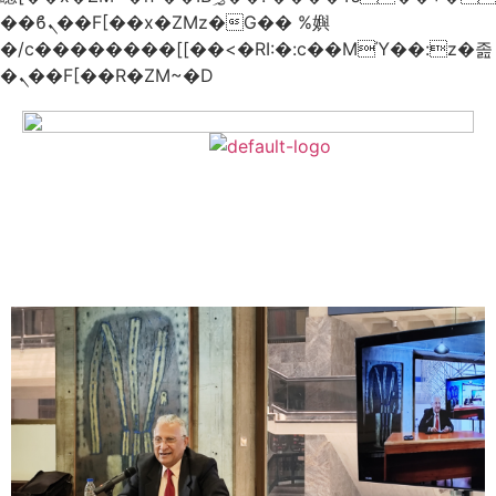
��ϐܢ��F[��x�ZMz�G�� %嬩
�/c��������[[��<�RI:�:c��MΎ��:z�졾
�ܢ��F[��R�ZM~�D