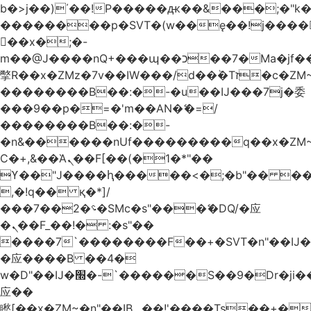
b�>j��)΄��!P�����ԫ��&���;�"k��B
��������p�SVT�(w��ę��!j����
��x�;�-
m��@J����nQ+���պ��כ��7�Ma�jf��J��ͱ4j���Ѳ�
撆R��x�ZMz�7v��IW���/d��ٞ�Тז�c�ZM~�ji�� ߒ��sQz�����Ԡ��DW��3�De�n"��M�+/
��������B��:�-�u��IJ���7j�委
���9��p�=�'m��AN�ޭ�=/
��������B��:�-
�n&������nUf���������q��x�ZM
Ϲ�+,&��Ὰܢ��F[��(�1�*"��
ϒ��"J����ԧ�����<�;�b"�� ���"j����
,�!q�� қ�*]/
���؝�2��7�SMc�s"���ޭ�DQ/�应
�ܢ��F_��!� :�s"��
����7`��������F��+�SVT�n"��IJ�
�应����B ��4�
w�D"��IJ�׭�-`������S��9�Dr�ji��EJ߅��gJ�
应��
矁[��x�ZM~�n"��IB؃��!'����Тѕ��+��(m��IK�ʭ�/|