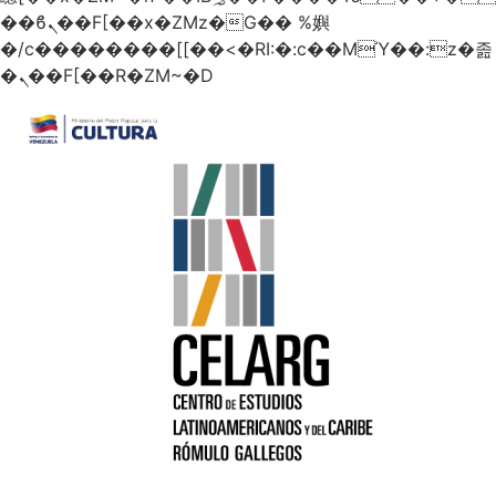
��ϐܢ��F[��x�ZMz�G�� %嬩
�/c��������[[��<�RI:�:c��MΎ��:z�졾
�ܢ��F[��R�ZM~�D