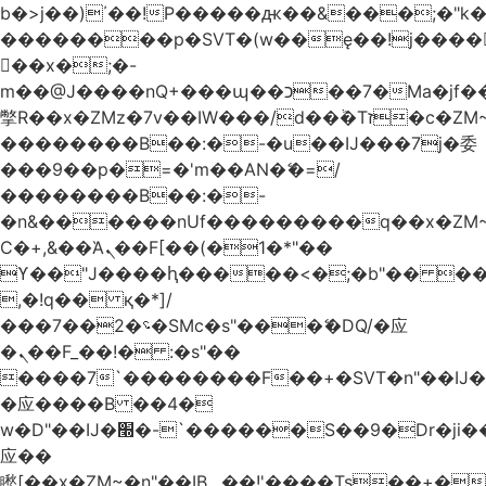
b�>j��)΄��!P�����ԫ��&���;�"k��B
��������p�SVT�(w��ę��!j����
��x�;�-
m��@J����nQ+���պ��כ��7�Ma�jf��J��ͱ4j���Ѳ�
撆R��x�ZMz�7v��IW���/d��ٞ�Тז�c�ZM~�ji�� ߒ��sQz�����Ԡ��DW��3�De�n"��M�+/
��������B��:�-�u��IJ���7j�委
���9��p�=�'m��AN�ޭ�=/
��������B��:�-
�n&������nUf���������q��x�ZM
Ϲ�+,&��Ὰܢ��F[��(�1�*"��
ϒ��"J����ԧ�����<�;�b"�� ���"j����
,�!q�� қ�*]/
���؝�2��7�SMc�s"���ޭ�DQ/�应
�ܢ��F_��!� :�s"��
����7`��������F��+�SVT�n"��IJ�
�应����B ��4�
w�D"��IJ�׭�-`������S��9�Dr�ji��EJ߅��gJ�
应��
矁[��x�ZM~�n"��IB؃��!'����Тѕ��+��(m��IK�ʭ�/|