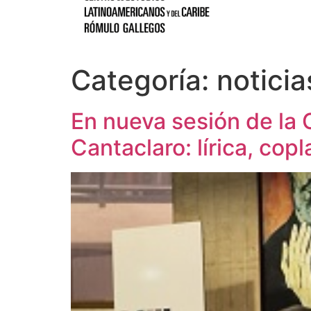
Categoría:
noticia
En nueva sesión de la 
Cantaclaro: lírica, copl