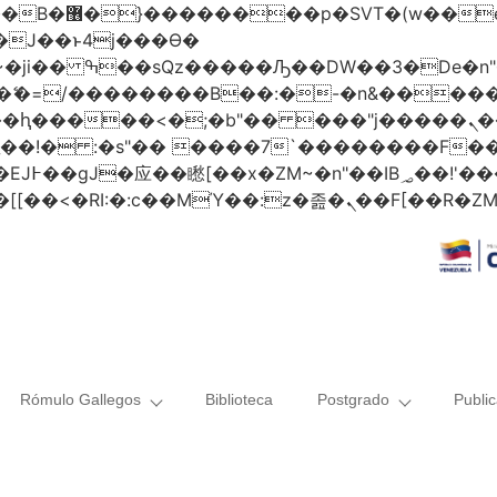
 ��x�;�-
AN�ޭ�=/��������B��:�-�n&���
��ϐܢ��F[��x�ZMz�G�� %嬩�/c��������[[��<�RI:�:c��MΎ��:z
Rómulo Gallegos
Biblioteca
Postgrado
Publi