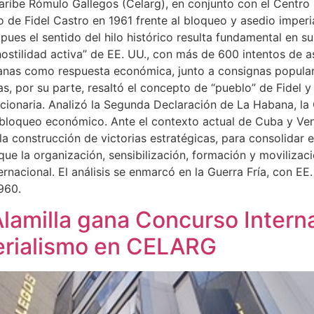
aribe Rómulo Gallegos (Celarg), en conjunto con el Centro
o de Fidel Castro en 1961 frente al bloqueo y asedio imperi
pues el sentido del hilo histórico resulta fundamental en s
hostilidad activa” de EE. UU., con más de 600 intentos de a
nas como respuesta económica, junto a consignas populares
as, por su parte, resaltó el concepto de “pueblo” de Fidel
ucionaria. Analizó la Segunda Declaración de La Habana, la C
bloqueo económico. Ante el contexto actual de Cuba y Vene
a construcción de victorias estratégicas, para consolidar el 
que la organización, sensibilización, formación y movilizac
rnacional. El análisis se enmarcó en la Guerra Fría, con 
960.
lamilla gana Concurso Intern
erialismo en CELARG