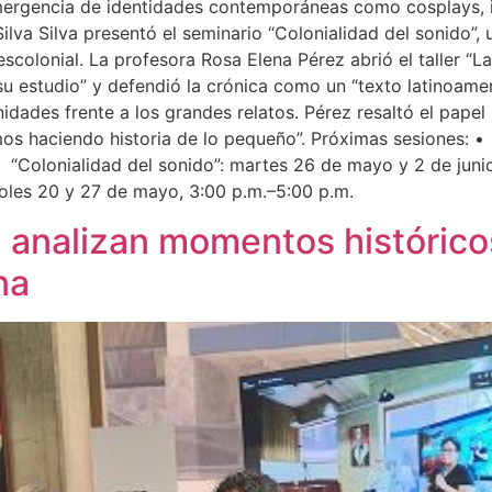
emergencia de identidades contemporáneas como cosplays, in
lva Silva presentó el seminario “Colonialidad del sonido”, 
olonial. La profesora Rosa Elena Pérez abrió el taller “La c
 su estudio” y defendió la crónica como un “texto latinoame
idades frente a los grandes relatos. Pérez resaltó el papel s
os haciendo historia de lo pequeño”. Próximas sesiones:
“Colonialidad del sonido”: martes 26 de mayo y 2 de ju
ércoles 20 y 27 de mayo, 3:00 p.m.–5:00 p.m.
 analizan momentos histórico
na