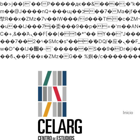
b�>j��)΄��!P�����ԫ��&���;�"k��B�޶�}��������p�SVT�(w��ę��!j������
m��@J����nQ+���պ��כ��7�Ma�jf��J��ͱ4j���Ѳ�
撆R��x�ZMz�7v��IW���/d��ٞ�Тז�c�ZM~�ji�� ߒ��sQz�����Ԡ��DW��3�De�n"��M�+/��������B��:�-
�u��IJ���7j�委���9��p�=�'m��
Ϲ�+,&��Ὰܢ��F[��(�1�*"�� ϒ��"J����ԧ�����<�;�b"�� ���"j�����ܢ��F[��x� ,�!q�� қ�*]/
���؝�2��7�SMc�s"���ޭ�DQ/�应�ܢ��F_��!� :�s"�� ����7`��������F��+�SVT�n"��IJ����nQ/�应����B ��4�
w�D"��IJ�׭�-`������S��9�Dr�ji��EJ߅��gJ�应��矁[��x�ZM~�n"��IB؃��!'����Тѕ��+��(m��IK�ʭ�/|
Inicio