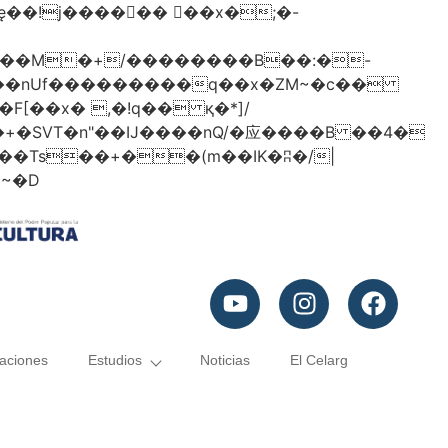
���nUf���������q��x�ZM~�
c��
�졾�ܢ��F[��R�ZM~�D
caciones
Estudios
Noticias
El Celarg