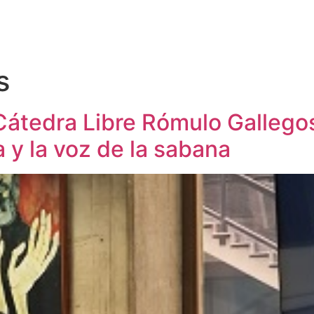
s
Cátedra Libre Rómulo Gallegos
a y la voz de la sabana