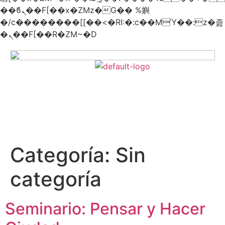
��ϐܢ��F[��x�ZMz�G�� %嬩
�/c��������[[��<�RI:�:c��MΎ��:z�졾
�ܢ��F[��R�ZM~�D
Categoría:
Sin
categoría
Seminario: Pensar y Hacer