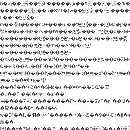
b�>j��)΄��!P�����ԫ��&���;�"k��B
��������p�SVT�(w��ę��!j����
��x�;�-
m��@J����nQ+���պ��כ��7�Ma�jf��J��ͱ4j���Ѳ�
撆R��x�ZMz�7v��IW���/d��ٞ�Тז�c�ZM~�ji�� ߒ��sQz�����Ԡ��DW��3�De�n"��M�+/
��������B��:�-�u��IJ���7j�委
���9��p�=�'m��AN�ޭ�=/
��������B��:�-
�n&������nUf���������q��x�ZM
Ϲ�+,&��Ὰܢ��F[��(�1�*"��
ϒ��"J����ԧ�����<�;�b"�� ���"j����
,�!q�� қ�*]/
���؝�2��7�SMc�s"���ޭ�DQ/�应
�ܢ��F_��!� :�s"��
����7`��������F��+�SVT�n"��IJ�
�应����B ��4�
w�D"��IJ�׭�-`������S��9�Dr�ji��EJ߅��gJ�
应��
矁[��x�ZM~�n"��IB؃��!'����Тѕ��+��(m��IK�ʭ�/|